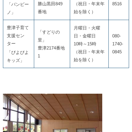
勝山黒田849
（祝日・年末年
8516
「バンビー
番地
始を除く）
ノ」
豊津子育て
月曜日・火曜
「すどりの
支援セン
日・金曜日
080-
里」
ター
10時～15時
1740-
豊津2174番地
（祝日・年末年
0845
「ぴよぴよ
1
始を除く）
キッズ」