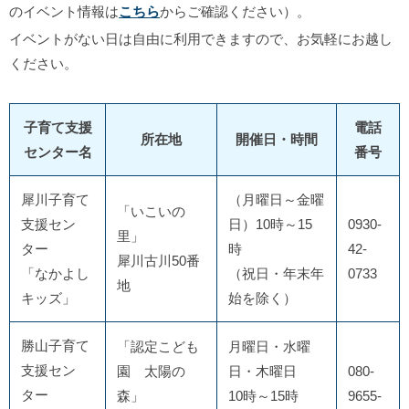
のイベント情報は
こちら
からご確認ください）。
イベントがない日は自由に利用できますので、お気軽にお越し
ください。
子育て支援
電話
所在地
開催日・時間
センター名
番号
犀川子育て
（月曜日～金曜
「いこいの
支援セン
日）10時～15
0930-
里」
ター
時
42-
犀川古川50番
「なかよし
（祝日・年末年
0733
地
キッズ」
始を除く）
勝山子育て
「認定こども
月曜日・水曜
支援セン
園 太陽の
日・木曜日
080-
ター
森」
10時～15時
9655-