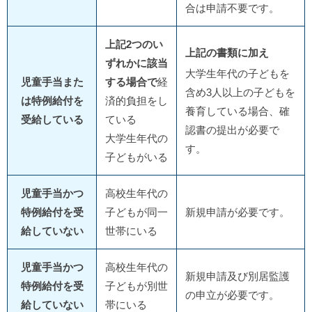
合は申請不要です。
上記2つのい
上記の書類に加え
ずれかに該当
大学生年代の子どもを
児童手当また
する場合で
経
含め3人以上の子どもを
は特例給付を
済的負担をし
養育している場合、確
受給している
ている
認書の提出が必要で
大学生年代の
す。
子どもがいる
児童手当かつ
高校生年代の
特例給付を受
子どもが同一
新規申請が必要です。
給していない
世帯にいる
児童手当かつ
高校生年代の
新規申請及び別居監護
特例給付を受
子どもが別世
の申立が必要です。
給していない
帯にいる