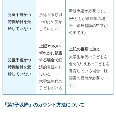
新規申請が必要です。
児童手当かつ
所得上限額以
(子どもが別世帯の場
特例給付を受
上のため受給
合、別居監護の申立が
給していない
していない
必要です)
上記3つのい
上記の書類に加え
ずれかに該当
大学生年代の子どもを
児童手当かつ
する場合で
経
含め3人以上の子どもを
特例給付を受
済的負担をし
養育している場合、確
給していない
ている
認書の提出が必要で
大学生年代の
す。
子どもがいる
「第3子以降」のカウント方法について