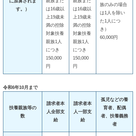
親族また
親族また
に加算されま
族のみの場合
は16歳以
は16歳以
す。）
は1人を除い
上19歳未
上19歳未
た1人につ
満の控除
満の控除
き）
対象扶養
対象扶養
60,000円
親族1人
親族1人
につき
につき
150,000
150,000
円
円
令和6年10月まで
孤児などの養
請求者本
請求者本
扶養親族等の
育者、配偶
人全部支
人一部支
数
者、扶養義務
給
給
者