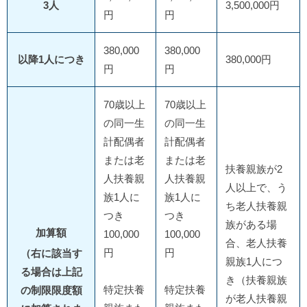
3人
3,500,000円
円
円
380,000
380,000
以降1人につき
380,000円
円
円
70歳以上
70歳以上
の同一生
の同一生
計配偶者
計配偶者
または老
または老
扶養親族が2
人扶養親
人扶養親
人以上で、う
族1人に
族1人に
ち老人扶養親
つき
つき
族がある場
加算額
100,000
100,000
合、老人扶養
円
円
（右に該当す
親族1人につ
る場合は上記
き（扶養親族
特定扶養
特定扶養
の制限限度額
が老人扶養親