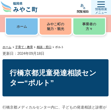
情報検索
閲覧補助
メニュー
みやこ町の
事業者の
ホーム
魅力・観光
方々
ホーム
子育て・教育
相談・窓口
ポルト
更新日：2024年09月18日
行橋京都児童発達相談セン
ター“ポルト”
行橋京都メディカルセンター内に、子どもの発達相談と診察が