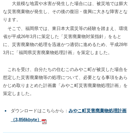
大規模な地震や水害が発生した場合には、被災地では膨大
な災害廃棄物が発生し、その後の復旧・復興に大きな障害とな
ります。
そこで、福岡県では、東日本大震災等の経験を踏まえ、環境
省が平成
26
年
3
月に策定した「災害廃棄物対策指針」をもと
に、災害廃棄物の処理を迅速かつ適切に進めるため、平成
28
年
3
月に「福岡県災害廃棄物処理計画」を策定しました。
これを受け、自分たちの住むこのみやこ町が被災した場合を
想定した災害廃棄物等の処理について、必要となる事項をあら
かじめ取りまとめた計画書「みやこ町災害廃棄物処理計画」を
策定しました。
ダウンロードはこちらから：
みやこ町災害廃棄物処理計画
（3,856kbyte）