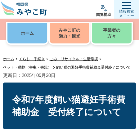
情報検索
閲覧補助
メニュー
みやこ町の
事業者の
ホーム
魅力・観光
方々
ホーム
くらし・手続き
ごみ・リサイクル・生活環境
ペット・動物（害虫・害獣）
飼い猫の避妊手術費補助金受付終了について
更新日：2025年09月30日
令和7年度飼い猫避妊手術費
補助金 受付終了について