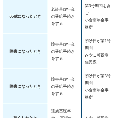
第3号期間を含
老齢基礎年金
む
65歳になったとき
の受給手続き
小倉南年金事
をする
務所
初診日が第1号
障害基礎年金
期間
障害になったとき
の受給手続き
みやこ町役場
をする
住民課
初診日が第3号
障害基礎年金
期間
障害になったとき
の受給手続き
小倉南年金事
をする
務所
遺族基礎年
死亡したとき
金・ 寡婦年
みやこ町役場