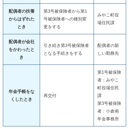
配偶者の扶養
第3号被保険者から第1
みやこ町役
からはずれた
号被保険者への種別変
場住民課
とき
更をする
配偶者が会社
引き続き第3号被保険者
配偶者の新
をかわったと
となる手続きをする
しい勤務先
き
第1号被保険
者：みやこ
町役場住民
年金手帳をな
再交付
課
くしたとき
第3号被保険
者：小倉南
年金事務所