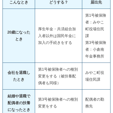
こんなとき
どうする？
届出先
第1号被保険
者：みやこ
厚生年金・共済組合加
町役場住民
20歳になった
入者以外は国民年金に
課
とき
加入の手続きをする
第3号被保険
者：小倉南
年金事務所
第1号被保険者への種別
会社を退職し
みやこ町役
変更をする（被扶養配
たとき
場住民課
偶者も同様）
結婚や退職で
第3号被保険者への種別
配偶者の勤
配偶者の扶養
変更をする
務先
になったとき