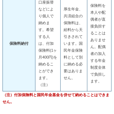
口座振替
保険料を
などによ
厚生年金、
本人や配
り個人で
共済組合の
偶者が直
納めま
保険料は、
接負担す
す。希望
給料から天
ることは
する人
引きされて
ありませ
保険料納付
は、付加
います。国
ん。配偶
保険料(1ヶ
民年金保険
者の加入
月400円)を
料として別
する年金
納めるこ
に納める必
制度全体
とができ
要はありま
で負担し
ます。
せん。
ます。
（注）
（注）付加保険料と国民年金基金を併せて納めることはできま
せん。