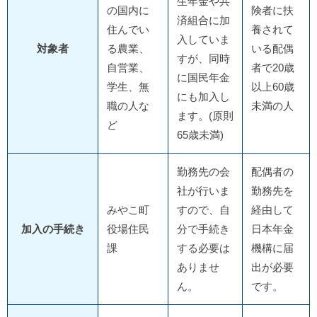
生年金や共
の国内に
険者に扶
済組合に加
住んでい
養されて
入していま
対象者
る農業、
いる配偶
すが、同時
自営業、
者で20歳
に国民年金
学生、無
以上60歳
にも加入し
職の人な
未満の人
ます。(原則
ど
65歳未満)
勤務先の会
配偶者の
社が行いま
勤務先を
みやこ町
すので、自
経由して
加入の手続き
役場住民
分で手続き
日本年金
課
する必要は
機構に届
ありませ
出が必要
ん。
です。