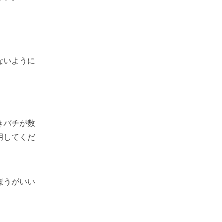
。
ないように
きバチが数
用してくだ
ほうがいい