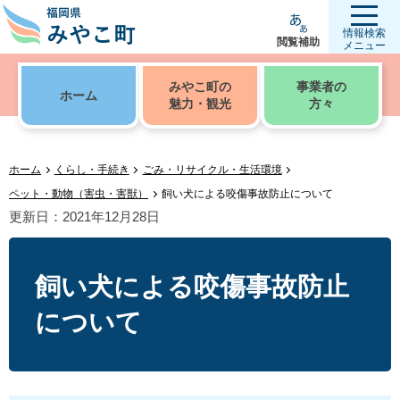
情報検索
閲覧補助
メニュー
みやこ町の
事業者の
ホーム
魅力・観光
方々
ホーム
くらし・手続き
ごみ・リサイクル・生活環境
ペット・動物（害虫・害獣）
飼い犬による咬傷事故防止について
更新日：2021年12月28日
飼い犬による咬傷事故防止
について