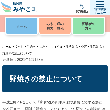
情報検索
閲覧補助
メニュー
みやこ町の
事業者の
ホーム
魅力・観光
方々
ホーム
くらし・手続き
ごみ・リサイクル・生活環境
公害・生活環境
野焼きの禁止について
更新日：2021年12月28日
野焼きの禁止について
平成13年4月1日から「廃棄物の処理および清掃に関する法律」
が改正され、原則「野焼き」といわれていた野外での焼却行為