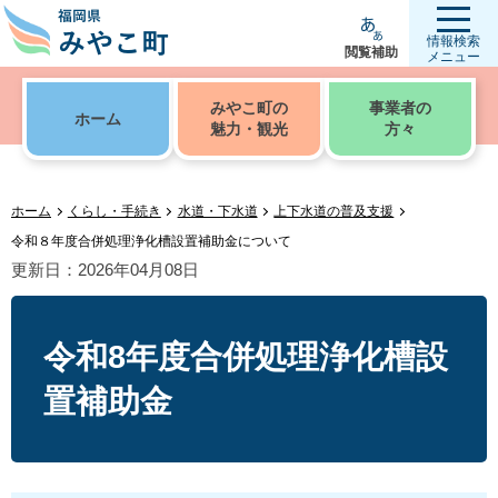
情報検索
閲覧補助
メニュー
みやこ町の
事業者の
ホーム
魅力・観光
方々
ホーム
くらし・手続き
水道・下水道
上下水道の普及支援
令和８年度合併処理浄化槽設置補助金について
更新日：2026年04月08日
令和8年度合併処理浄化槽設
置補助金