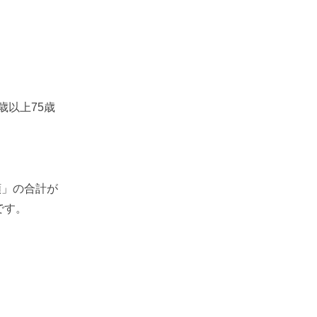
歳以上75歳
額」の合計が
です。