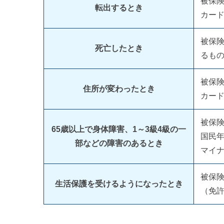
被保
転出するとき
カー
被保
死亡したとき
るも
被保
住所が変わったとき
カー
被保
65歳以上で身体障害、1～3級4級の一
国民
部などの障害のあるとき
マイ
被保
生活保護を受けるようになったとき
（免