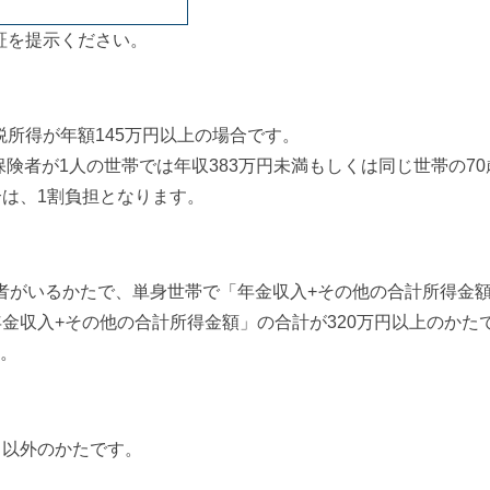
証を提示ください。
所得が年額145万円以上の場合です。
保険者が1人の世帯では年収383万円未満もしくは同じ世帯の70
合は、1割負担となります。
者がいるかたで、単身世帯で「年金収入+その他の合計所得金
年金収入+その他の合計所得金額」の合計が320万円以上のかた
く。
」以外のかたです。