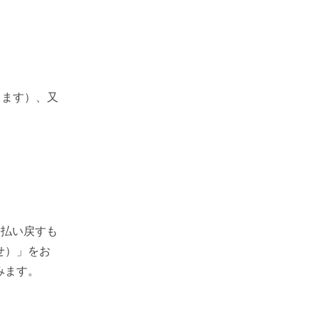
します）、又
を払い戻すも
せ）」をお
みます。