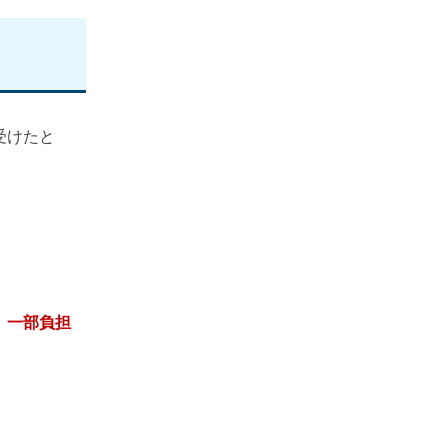
受けたと
。
、一部負担