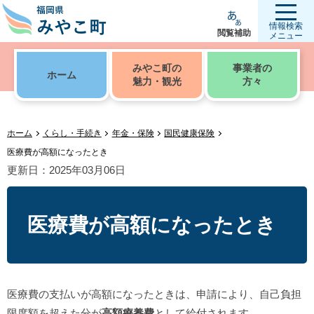
情報検索
閲覧補助
メニュー
みやこ町の
事業者の
ホーム
魅力・観光
方々
ホーム
くらし・手続き
年金・保険
国民健康保険
医療費が高額になったとき
更新日：2025年03月06日
医療費が高額になったとき
医療費の支払いが高額になったときは、申請により、自己負担
限度額を超えた分が
高額療養費
として給付されます。