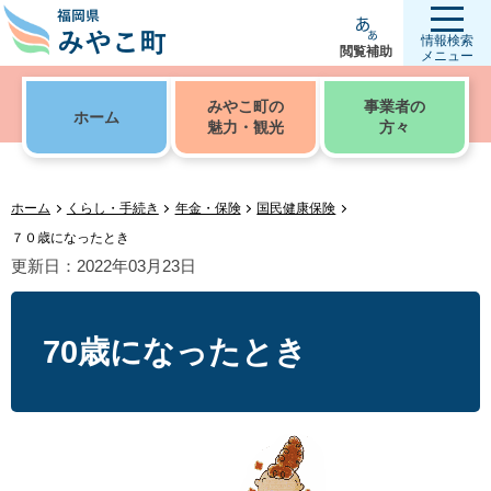
情報検索
閲覧補助
メニュー
みやこ町の
事業者の
ホーム
魅力・観光
方々
ホーム
くらし・手続き
年金・保険
国民健康保険
７０歳になったとき
更新日：2022年03月23日
70歳になったとき