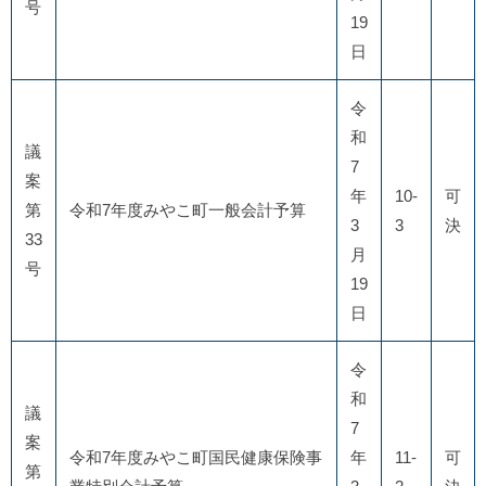
号
19
日
令
和
議
7
案
年
10-
可
第
令和7年度みやこ町一般会計予算
3
3
決
33
月
号
19
日
令
和
議
7
案
令和7年度みやこ町国民健康保険事
年
11-
可
第