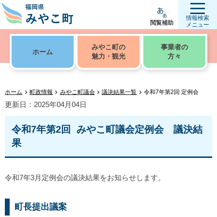
情報検索
閲覧補助
メニュー
みやこ町の
事業者の
ホーム
魅力・観光
方々
ホーム
町政情報
みやこ町議会
議決結果一覧
令和7年第2回 定例会
更新日：2025年04月04日
令和7年第2回 みやこ町議会定例会 議決結
果
令和7年3月定例会の議決結果をお知らせします。
町長提出議案