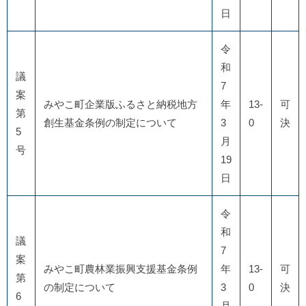
日
令
和
議
7
案
みやこ町企業版ふるさと納税地方
年
13-
可
第
創生基金条例の制定について
3
0
決
5
月
号
19
日
令
和
議
7
案
みやこ町農林業振興支援基金条例
年
13-
可
第
の制定について
3
0
決
6
月