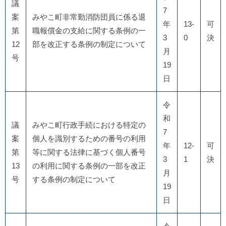
議
7
案
みやこ町非常勤消防団員に係る退
年
13-
可
第
職報償金の支給に関する条例の一
3
0
決
12
部を改正する条例の制定について
月
号
19
日
令
和
議
みやこ町行政手続における特定の
7
案
個人を識別するための番号の利用
年
12-
可
第
等に関する法律に基づく個人番号
3
1
決
13
の利用に関する条例の一部を改正
月
号
する条例の制定について
19
日