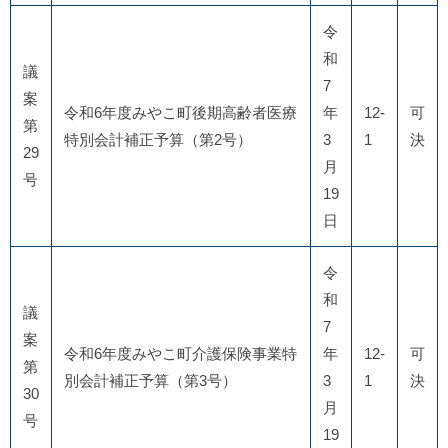
令
和
議
7
案
令和6年度みやこ町後期高齢者医療
年
12-
可
第
特別会計補正予算（第2号）
3
1
決
29
月
号
19
日
令
和
議
7
案
令和6年度みやこ町介護保険事業特
年
12-
可
第
別会計補正予算（第3号）
3
1
決
30
月
号
19