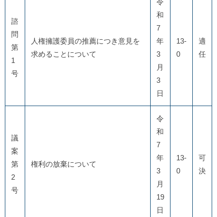
令
和
諮
7
問
人権擁護委員の推薦につき意見を
年
13-
適
第
求めることについて
3
0
任
1
月
号
3
日
令
和
議
7
案
年
13-
可
第
権利の放棄について
3
0
決
2
月
号
19
日