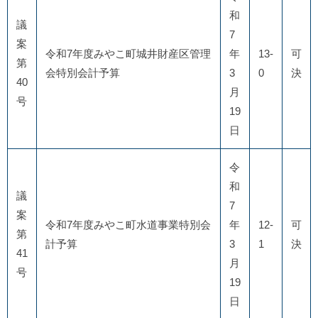
和
議
7
案
令和7年度みやこ町城井財産区管理
年
13-
可
第
会特別会計予算
3
0
決
40
月
号
19
日
令
和
議
7
案
令和7年度みやこ町水道事業特別会
年
12-
可
第
計予算
3
1
決
41
月
号
19
日