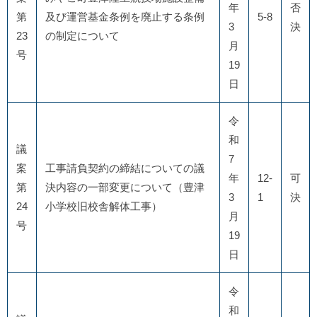
年
否
第
及び運営基金条例を廃止する条例
5-8
3
決
23
の制定について
月
号
19
日
令
和
議
7
案
工事請負契約の締結についての議
年
12-
可
第
決内容の一部変更について（豊津
3
1
決
24
小学校旧校舎解体工事）
月
号
19
日
令
和