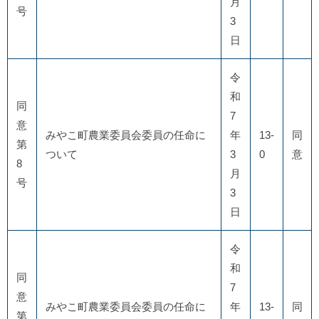
月
号
3
日
令
和
同
7
意
みやこ町農業委員会委員の任命に
年
13-
同
第
ついて
3
0
意
8
月
号
3
日
令
和
同
7
意
みやこ町農業委員会委員の任命に
年
13-
同
第