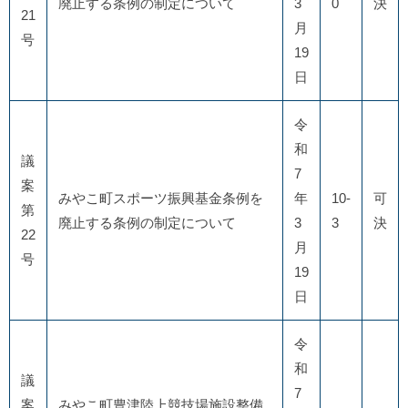
廃止する条例の制定について
3
0
決
21
月
号
19
日
令
和
議
7
案
みやこ町スポーツ振興基金条例を
年
10-
可
第
廃止する条例の制定について
3
3
決
22
月
号
19
日
令
和
議
7
案
みやこ町豊津陸上競技場施設整備