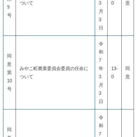
ついて
3
0
意
9
月
号
3
日
令
和
同
7
意
みやこ町農業委員会委員の任命に
年
13-
同
第
ついて
3
0
意
10
月
号
3
日
令
和
同
7