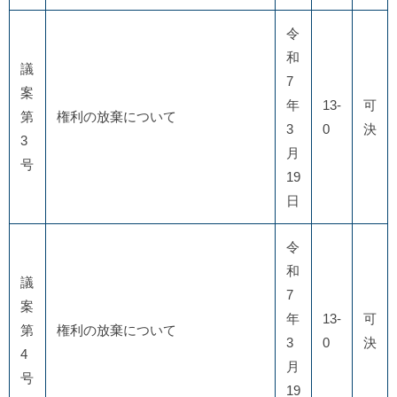
令
和
議
7
案
年
13-
可
第
権利の放棄について
3
0
決
3
月
号
19
日
令
和
議
7
案
年
13-
可
第
権利の放棄について
3
0
決
4
月
号
19