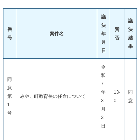
議
議
決
番
賛
決
案件名
年
号
否
結
月
果
日
令
和
同
7
意
年
13-
同
第
みやこ町教育長の任命について
3
0
意
1
月
号
3
日