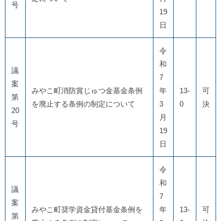
号
19
日
令
和
議
7
案
みやこ町消防賞じゅつ金基金条例
年
13-
可
第
を廃止する条例の制定について
3
0
決
20
月
号
19
日
令
和
議
7
案
みやこ町奨学資金貸付基金条例を
年
13-
可
第