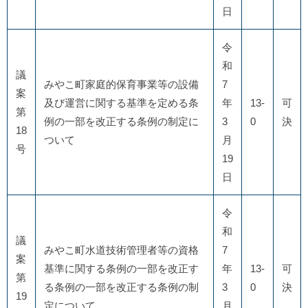
日
令
和
議
みやこ町家庭的保育事業等の設備
7
案
及び運営に関する基準を定める条
年
13-
可
第
例の一部を改正する条例の制定に
3
0
決
18
ついて
月
号
19
日
令
和
議
みやこ町水道技術管理者等の資格
7
案
基準に関する条例の一部を改正す
年
13-
可
第
る条例の一部を改正する条例の制
3
0
決
19
定について
月