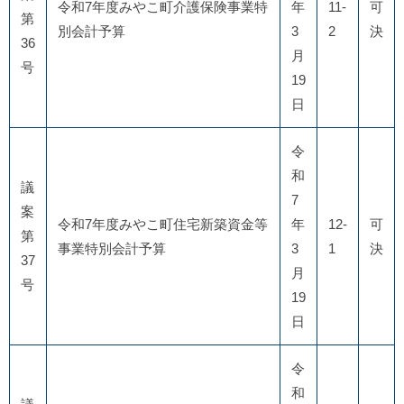
令和7年度みやこ町介護保険事業特
年
11-
可
第
別会計予算
3
2
決
36
月
号
19
日
令
和
議
7
案
令和7年度みやこ町住宅新築資金等
年
12-
可
第
事業特別会計予算
3
1
決
37
月
号
19
日
令
和