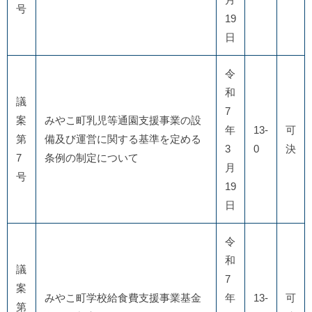
号
19
日
令
和
議
7
案
みやこ町乳児等通園支援事業の設
年
13-
可
第
備及び運営に関する基準を定める
3
0
決
7
条例の制定について
月
号
19
日
令
和
議
7
案
みやこ町学校給食費支援事業基金
年
13-
可
第