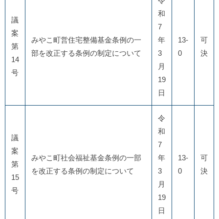
令
和
議
7
案
みやこ町営住宅整備基金条例の一
年
13-
可
第
部を改正する条例の制定について
3
0
決
14
月
号
19
日
令
和
議
7
案
みやこ町社会福祉基金条例の一部
年
13-
可
第
を改正する条例の制定について
3
0
決
15
月
号
19
日