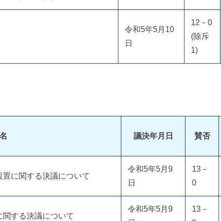
12－0
令和5年5月10
(除斥
日
1)
名
議決年月日
賛否
令和5年5月9
13－
設置に関する決議について
日
0
令和5年5月9
13－
に関する決議について