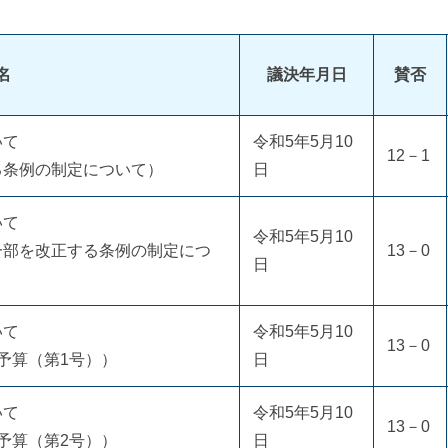
名
議決年月日
賛否
いて
令和5年5月10
12－1
る条例の制定について）
日
いて
令和5年5月10
一部を改正する条例の制定につ
13－0
日
いて
令和5年5月10
13－0
予算（第1号））
日
いて
令和5年5月10
13－0
予算（第2号））
日