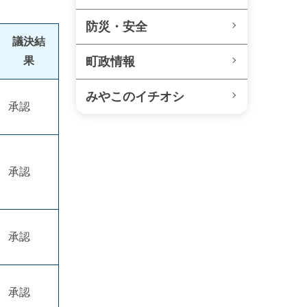
防災・安全
議決結
果
町政情報
みやこのイチオシ
承認
承認
承認
承認