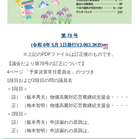
第 78 号
(令和 6年 5月 1日発行)
(3,963.3KB)
※上記のPDFファイルは訂正後のものです。
【議会だより第78号の訂正について】
4ページ 「予算決算常任委員会」のつづき
1段目および2段目の問の議員名
＜1段目＞
誤） （飯本秀夫）物価高騰対応営農継続支援金・・・・
正） （梅本智明）物価高騰対応営農継続支援金・・・・
＜2段目＞
誤） （飯本秀夫）申請漏れの原因は。
正） （梅本智明）申請漏れの原因は。