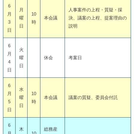
6
月
人事案件の上程・質疑・採
月
10
曜
本会議
決、議案の上程、提案理由の
3
時
日
説明
日
6
火
月
曜
休会
考案日
4
日
日
6
水
月
10
曜
本会議
議案の質疑、委員会付託
5
時
日
日
6
木
総務産
月
10