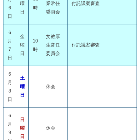
曜
業常任
付託議案審査
6
時
日
委員会
日
6
金
文教厚
月
10
曜
生常任
付託議案審査
7
時
日
委員会
日
6
土
月
曜
休会
8
日
日
6
日
月
曜
休会
9
日