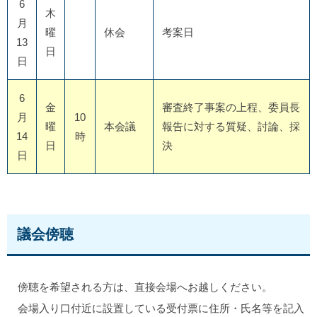
6
木
月
曜
休会
考案日
13
日
日
6
金
審査終了事案の上程、委員長
月
10
曜
本会議
報告に対する質疑、討論、採
14
時
日
決
日
議会傍聴
傍聴を希望される方は、直接会場へお越しください。
会場入り口付近に設置している受付票に住所・氏名等を記入