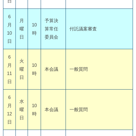
日
6
月
予算決
月
10
曜
算常任
付託議案審査
10
時
日
委員会
日
6
火
月
10
曜
本会議
一般質問
11
時
日
日
6
水
月
10
曜
本会議
一般質問
12
時
日
日