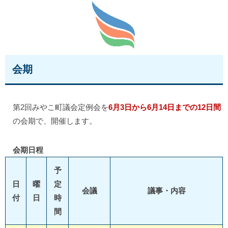
会期
第2回みやこ町議会定例会を
6月3日から6月14日までの12日間
の会期で、開催します。
会期日程
予
日
曜
定
会議
議事・内容
付
日
時
間