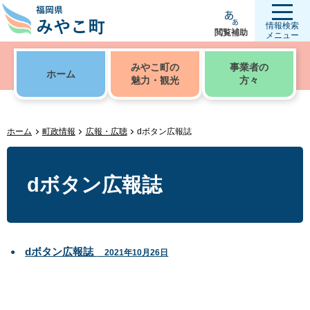
情報検索
閲覧補助
メニュー
みやこ町の
事業者の
ホーム
魅力・観光
方々
ホーム
町政情報
広報・広聴
dボタン広報誌
dボタン広報誌
dボタン広報誌
2021年10月26日