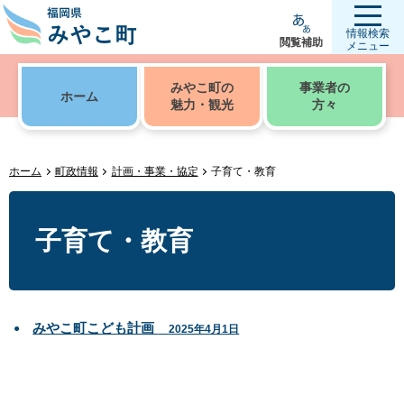
情報検索
閲覧補助
メニュー
みやこ町の
事業者の
ホーム
魅力・観光
方々
ホーム
町政情報
計画・事業・協定
子育て・教育
子育て・教育
みやこ町こども計画
2025年4月1日